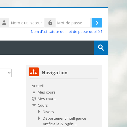
Nom
d’utilisateur
Connexion
Mot
Nom d’utilisateur ou mot de passe oublié ?
de
passe
Rechercher
des
Envoyer
cours
Passer Navigation
Navigation
Accueil
Mes cours
Mes cours
Cours
Divers
Département Intelligence
Artificielle & Ingéni...